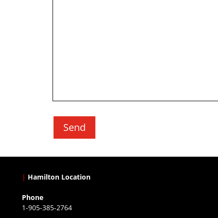
Send
|
Hamilton Location
Phone
1-905-385-2764