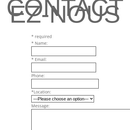
CONTACT
EZ-NOUS
* required
* Name:
* Email:
Phone:
*Location:
Message: