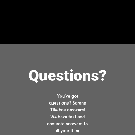
Questions?
You’ve got
questions? Sarana
Tile has answers!
We have fast and
accurate answers to
all your tiling