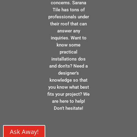
concerns. Sarana
Tile has tons of
professionals under
their roof that can
answer any
inquiries. Want to
know some
practical
installations dos
and don’ts? Need a
designer’s
knowledge so that
you know what best
fits your project? We
are here to help!
Don’t hesitate!
Ask Away!